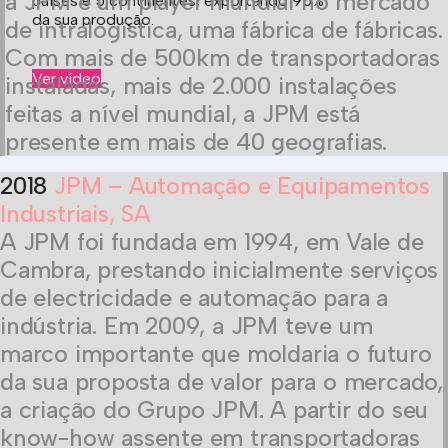
a JPM é um player mundial no mercado
países e 5 continentes, exportando 95%
da sua produção.
de intralogística, uma fábrica de fábricas.
Com mais de 500km de transportadoras
Ver vídeo
instaladas, mais de 2.000 instalações
feitas a nível mundial, a JPM está
presente em mais de 40 geografias.
2018
JPM – Automação e Equipamentos
Industriais, SA
A JPM foi fundada em 1994, em Vale de
Cambra, prestando inicialmente serviços
de electricidade e automação para a
indústria. Em 2009, a JPM teve um
marco importante que moldaria o futuro
da sua proposta de valor para o mercado,
a criação do Grupo JPM. A partir do seu
know-how assente em transportadoras