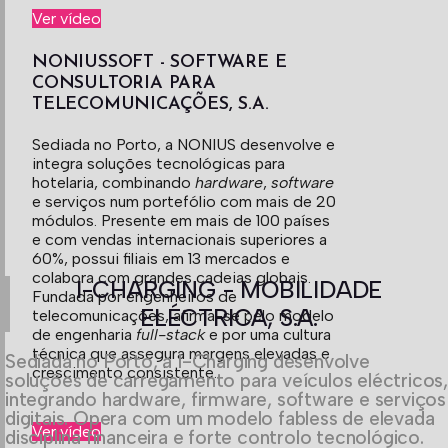
Ver vídeo
NONIUSSOFT - SOFTWARE E
CONSULTORIA PARA
TELECOMUNICAÇÕES, S.A.
Sediada no Porto, a NONIUS desenvolve e
integra soluções tecnológicas para
hotelaria, combinando
hardware
,
software
e serviços num portefólio com mais de 20
módulos. Presente em mais de 100 países
e com vendas internacionais superiores a
60%, possui filiais em 13 mercados e
colabora com grandes cadeias globais.
I-CHARGING - MOBILIDADE
Fundada por engenheiros de
ELÉCTRICA, S.A.
telecomunicações, afirma-se pelo modelo
de engenharia
full-stack
e por uma cultura
técnica que assegura margens elevadas e
Sediada no Porto, a I-Charging desenvolve
crescimento consistente.
soluções de carregamento para veículos eléctricos,
integrando hardware, firmware, software e serviços
digitais. Opera com um modelo fabless de elevada
Ver vídeo
disciplina financeira e forte controlo tecnológico.